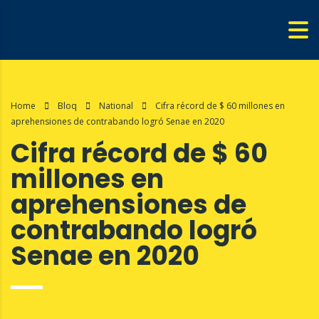
Home
Bloq
National
Cifra récord de $ 60 millones en
aprehensiones de contrabando logró Senae en 2020
Cifra récord de $ 60
millones en
aprehensiones de
contrabando logró
Senae en 2020