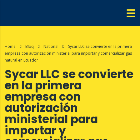
Home
Bloq
National
Sycar LLC se convierte en la primera
empresa con autorización ministerial para importar y comercializar gas
natural en Ecuador
Sycar LLC se convierte
en la primera
empresa con
autorización
ministerial para
importar y