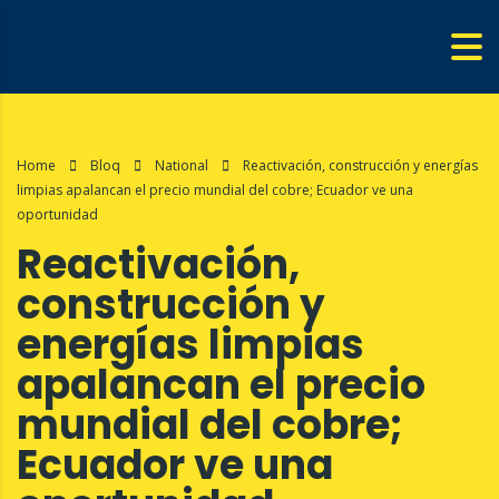
Home
Bloq
National
Reactivación, construcción y energías
limpias apalancan el precio mundial del cobre; Ecuador ve una
oportunidad
Reactivación,
construcción y
energías limpias
apalancan el precio
mundial del cobre;
Ecuador ve una