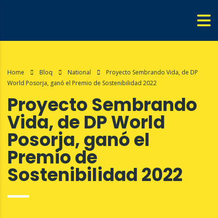
Home
Bloq
National
Proyecto Sembrando Vida, de DP
World Posorja, ganó el Premio de Sostenibilidad 2022
Proyecto Sembrando
Vida, de DP World
Posorja, ganó el
Premio de
Sostenibilidad 2022