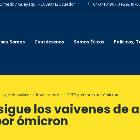
 Olmedo / Guayaquil - EC090112 Ecuador
04-3710490 / 04-2924076 
énes Somos
Contáctenos
Somos Éticos
Politicas, 
o sigue los vaivenes de anuncios de la OPEP y temores por ómicron
 sigue los vaivenes de 
por ómicron