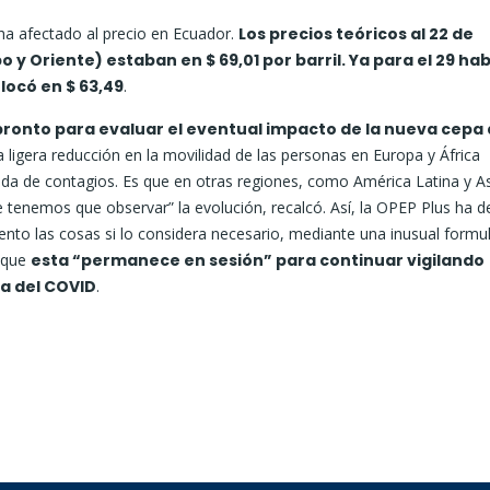
 ha afectado al precio en Ecuador.
Los precios teóricos al 22 de
y Oriente) estaban en $ 69,01 por barril. Ya para el 29 ha
olocó en $ 63,49
.
ronto para evaluar el eventual impacto de la nueva cepa 
a ligera reducción en la movilidad de las personas en Europa y África
eada de contagios. Es que en otras regiones, como América Latina y As
 tenemos que observar” la evolución, recalcó. Así, la OPEP Plus ha d
nto las cosas si lo considera necesario, mediante una inusual formu
a que
esta “permanece en sesión” para continuar vigilando
a del COVID
.