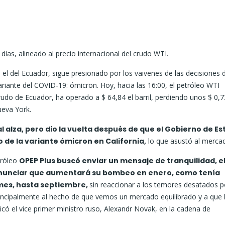
 días, alineado al precio internacional del crudo WTI.
e, el del Ecuador, sigue presionado por los vaivenes de las decisiones d
ariante del COVID-19: ómicron. Hoy, hacia las 16:00, el petróleo WTI
rudo de Ecuador, ha operado a $ 64,84 el barril, perdiendo unos $ 0,7
ueva York.
l alza, pero dio la vuelta después de que el Gobierno de E
o de la variante ómicron en California,
lo que asustó al merca
tróleo
OPEP Plus buscó enviar un mensaje de tranquilidad, e
 anunciar que aumentará su bombeo en enero, como tenía
 mes, hasta septiembre,
sin reaccionar a los temores desatados p
incipalmente al hecho de que vemos un mercado equilibrado y a que 
ó el vice primer ministro ruso, Alexandr Novak, en la cadena de