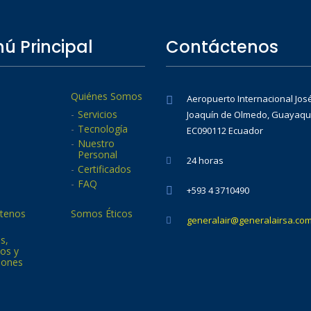
ú Principal
Contáctenos
Quiénes Somos
Aeropuerto Internacional Jos
Servicios
Joaquín de Olmedo, Guayaqui
Tecnología
EC090112 Ecuador
Nuestro
Personal
24 horas
Certificados
FAQ
+593 4 3710490
tenos
Somos Éticos
generalair@generalairsa.co
as,
os y
iones