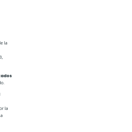
e la
3,
stados
do.
l
or la
la