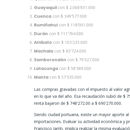
Guayaquil
con $ 2.068′651.000
Cuenca
con $ 349′577.000
Rumiñahui
con $ 118′001.000
Durán
con $ 111′764.000
Ambato
con $ 103′235.000
Machala
con $ 83′724.000
Samborondón
con $ 79′327.000
Latacunga
con $ 58′389.000
Manta
con $ 57′335.000
Las compras gravadas con el impuesto al valor agr
en lo que va del año. Esa recaudación subió de $ 7
renta bajaron de $ 748′272.00 a $ 690′270.000.
Siendo ciudad portuaria, existe un mayor aporte al
importaciones. Evaluar su actividad económica y pr
Francisco Jarrín, implica realizar la misma evaluaci