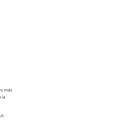
nes más
 la
us