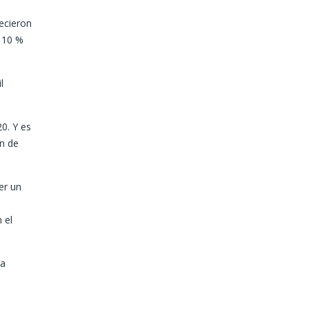
recieron
l 10 %
l
0. Y es
n de
er un
 el
la