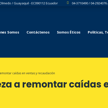
 Olmedo / Guayaquil - EC090112 Ecuador
04-3710490 / 04-2924076 
énes Somos
Contáctenos
Somos Éticos
Politicas, 
emontar caídas en ventas y recaudación
za a remontar caídas e