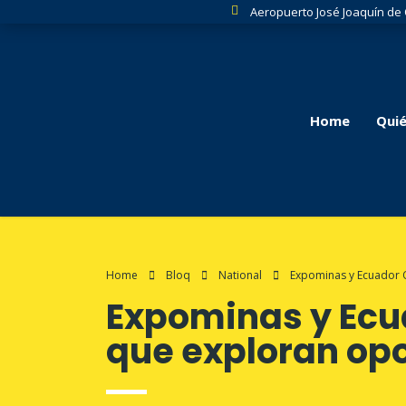
Aeropuerto José Joaquín de
Home
Qui
Home
Bloq
National
Expominas y Ecuador 
Expominas y Ecu
que exploran op