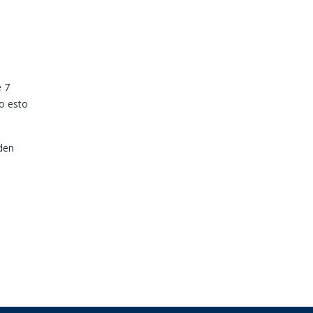
e 7
o esto
den