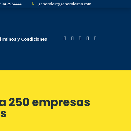
/ 04-2924444
generalair@generalairsa.com
Términos y Condiciones
 a 250 empresas
os