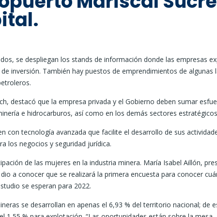
ropuerto Mariscal Sucre
ital.
ados, se despliegan los stands de información donde las empresas e
es de inversión. También hay puestos de emprendimientos de algunas 
etroleros.
ch, destacó que la empresa privada y el Gobierno deben sumar esfu
minería e hidrocarburos, así como en los demás sectores estratégicos
en con tecnología avanzada que facilite el desarrollo de sus actividad
a los negocios y seguridad jurídica.
pación de las mujeres en la industria minera. María Isabel Aillón, pre
dio a conocer que se realizará la primera encuesta para conocer cuá
estudio se esperan para 2022.
ras se desarrollan en apenas el 6,93 % del territorio nacional; de e
el 1,55 % para explotación. “Las oportunidades están sobre la mesa,