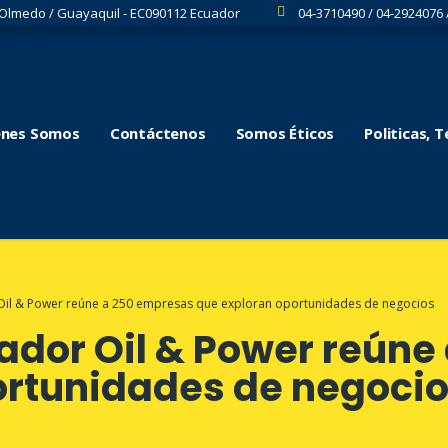
 Olmedo / Guayaquil - EC090112 Ecuador
04-3710490 / 04-2924076 
énes Somos
Contáctenos
Somos Éticos
Politicas, 
Oil & Power reúne a 250 empresas que exploran oportunidades de negocios
ador Oil & Power reúne
ortunidades de negoci