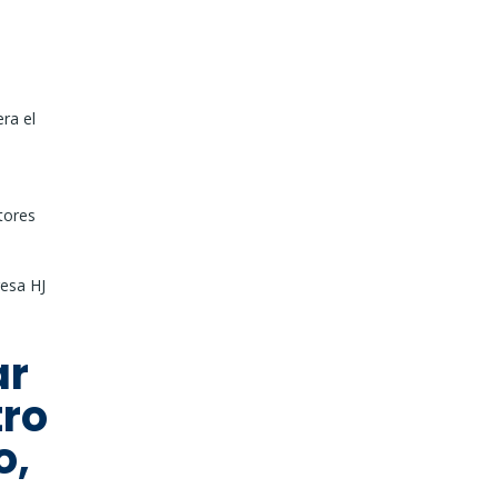
ra el
o
tores
resa HJ
ar
tro
o,