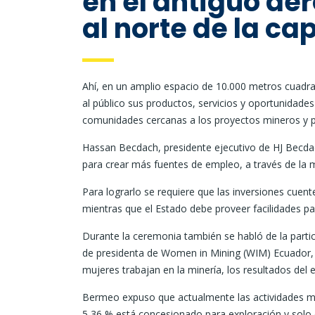
en el antiguo ae
al norte de la cap
Ahí, en un amplio espacio de 10.000 metros cuadr
al público sus productos, servicios y oportunidad
comunidades cercanas a los proyectos mineros y p
Hassan Becdach, presidente ejecutivo de HJ Becda
para crear más fuentes de empleo, a través de la 
Para lograrlo se requiere que las inversiones cuent
mientras que el Estado debe proveer facilidades par
Durante la ceremonia también se habló de la partici
de presidenta de Women in Mining (WIM) Ecuador, 
mujeres trabajan en la minería, los resultados del 
Bermeo expuso que actualmente las actividades mine
5,36 % está concesionado para exploración y solo 