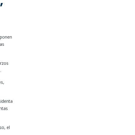
,
xponen
las
erzos
.
es,
sidenta
ntas
so, el