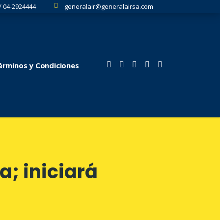
/ 04-2924444
generalair@generalairsa.com
Términos y Condiciones
a; iniciará