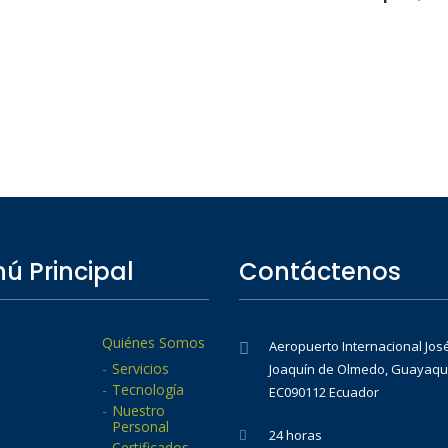
ú Principal
Contáctenos
Quiénes Somos
Aeropuerto Internacional Jos
Servicios
Joaquín de Olmedo, Guayaqui
Tecnología
EC090112 Ecuador
Nuestro
Personal
24 horas
Certificados