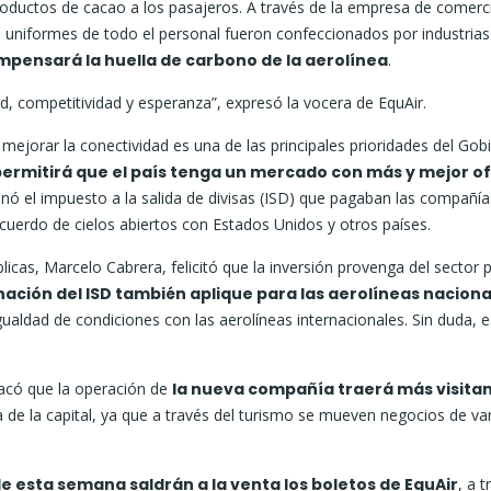
roductos de cacao a los pasajeros. A través de la empresa de comerc
os uniformes de todo el personal fueron confeccionados por industrias
mpensará la huella de carbono de la aerolínea
.
, competitividad y esperanza”, expresó la vocera de EquAir.
mejorar la conectividad es una de las principales prioridades del Gob
permitirá que el país tenga un mercado con más y mejor o
inó el impuesto a la salida de divisas (ISD) que pagaban las compañía
acuerdo de cielos abiertos con Estados Unidos y otros países.
licas, Marcelo Cabrera, felicitó que la inversión provenga del sector 
nación del ISD también aplique para las aerolíneas naciona
aldad de condiciones con las aerolíneas internacionales. Sin duda, e
tacó que la operación de
la nueva compañía traerá más visitan
 de la capital, ya que a través del turismo se mueven negocios de va
de esta semana saldrán a la venta los boletos de EquAir
, a t