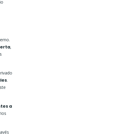
io
ierno.
ferta
,
s
privado
les
.
ste
tes a
rios
ravés