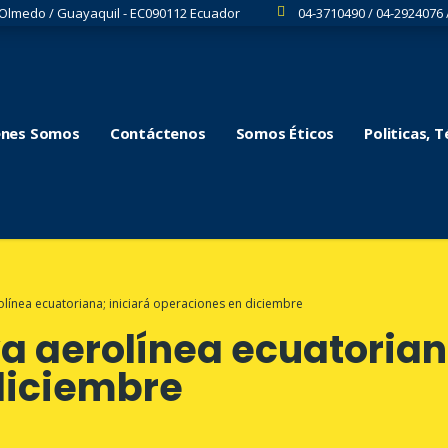
 Olmedo / Guayaquil - EC090112 Ecuador
04-3710490 / 04-2924076 
énes Somos
Contáctenos
Somos Éticos
Politicas, 
olínea ecuatoriana; iniciará operaciones en diciembre
va aerolínea ecuatorian
diciembre