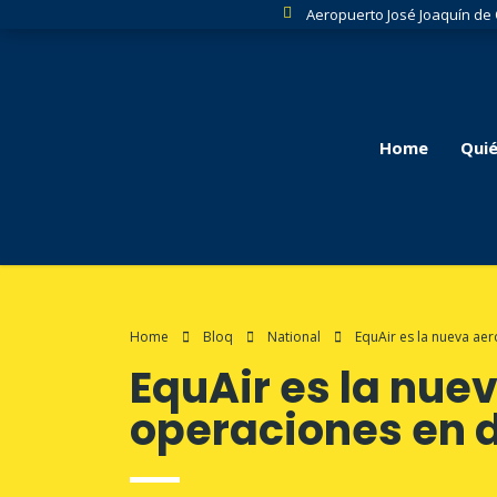
Aeropuerto José Joaquín de
Home
Qui
Home
Bloq
National
EquAir es la nueva aer
EquAir es la nue
operaciones en 