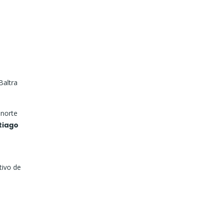
Baltra
 norte
tiago
tivo de