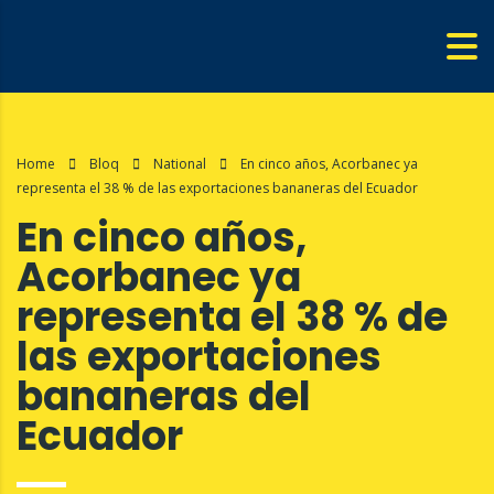
Home
Bloq
National
En cinco años, Acorbanec ya
representa el 38 % de las exportaciones bananeras del Ecuador
En cinco años,
Acorbanec ya
representa el 38 % de
las exportaciones
bananeras del
Ecuador