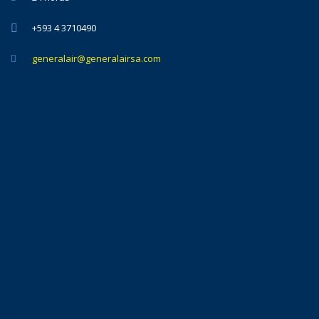
+593 4 3710490
generalair@generalairsa.com