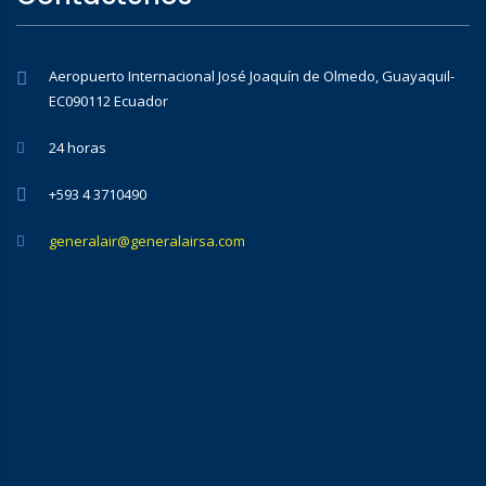
Aeropuerto Internacional José Joaquín de Olmedo, Guayaquil-
EC090112 Ecuador
24 horas
+593 4 3710490
generalair@generalairsa.com