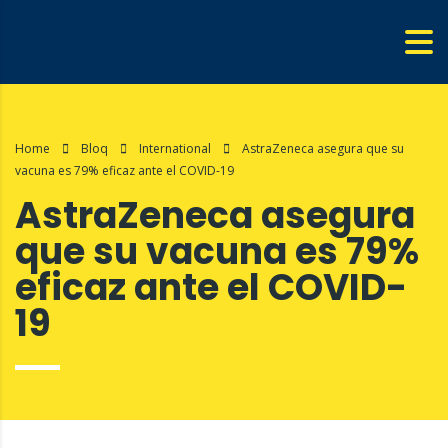
Home
Bloq
International
AstraZeneca asegura que su
vacuna es 79% eficaz ante el COVID-19
AstraZeneca asegura
que su vacuna es 79%
eficaz ante el COVID-
19