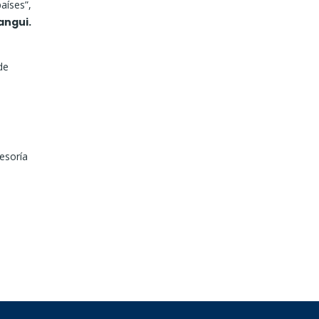
aíses”,
angui.
de
esoría