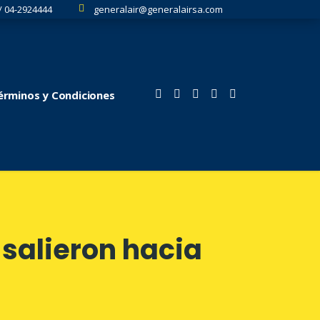
/ 04-2924444
generalair@generalairsa.com
Términos y Condiciones
 salieron hacia