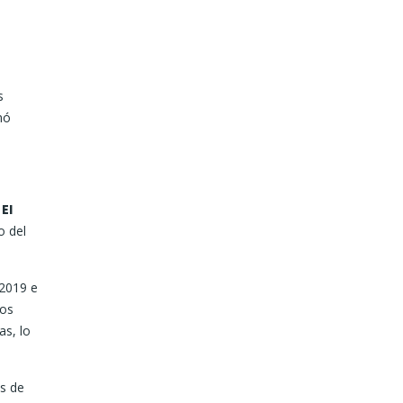
s
mó
El
o del
 2019 e
tos
as, lo
s de