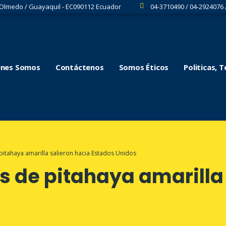
 Olmedo / Guayaquil - EC090112 Ecuador
04-3710490 / 04-2924076 
énes Somos
Contáctenos
Somos Éticos
Politicas, 
pitahaya amarilla salieron hacia Estados Unidos
s de pitahaya amarilla