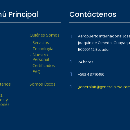
ú Principal
Contáctenos
Quiénes Somos
Aeropuerto Internacional Jos
Servicios
Joaquín de Olmedo, Guayaqui
Tecnología
EC090112 Ecuador
Nuestro
Personal
24 horas
Certificados
FAQ
+593 4 3710490
tenos
Somos Éticos
generalair@generalairsa.co
as,
os y
iones