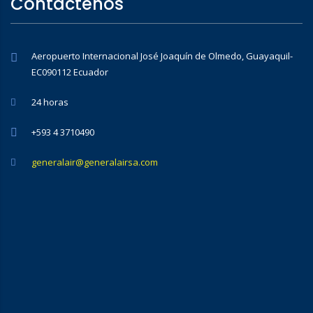
Contáctenos
Aeropuerto Internacional José Joaquín de Olmedo, Guayaquil-
EC090112 Ecuador
24 horas
+593 4 3710490
generalair@generalairsa.com