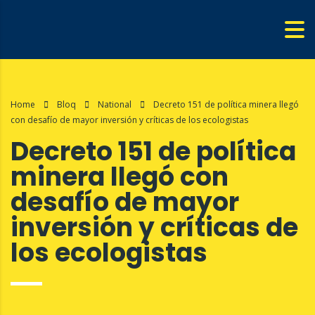
Home
Bloq
National
Decreto 151 de política minera llegó
con desafío de mayor inversión y críticas de los ecologistas
Decreto 151 de política
minera llegó con
desafío de mayor
inversión y críticas de
los ecologistas